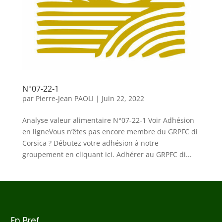
N°07-22-1
par
Pierre-Jean PAOLI
|
Juin 22, 2022
Analyse valeur alimentaire N°07-22-1 Voir Adhésion
en ligneVous n’êtes pas encore membre du GRPFC di
Corsica ? Débutez votre adhésion à notre
groupement en cliquant ici. Adhérer au GRPFC di...
En Bref