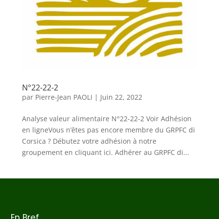
N°22-22-2
par
Pierre-Jean PAOLI
|
Juin 22, 2022
Analyse valeur alimentaire N°22-22-2 Voir Adhésion
en ligneVous n’êtes pas encore membre du GRPFC di
Corsica ? Débutez votre adhésion à notre
groupement en cliquant ici. Adhérer au GRPFC di...
En Bref