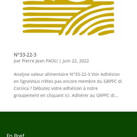
N°33-22-3
par
Pierre-Jean PAOLI
|
Juin 22, 2022
Analyse valeur alimentaire N°33-22-3 Voir Adhésion
en ligneVous n’êtes pas encore membre du GRPFC di
Corsica ? Débutez votre adhésion à notre
groupement en cliquant ici. Adhérer au GRPFC di...
En Bref