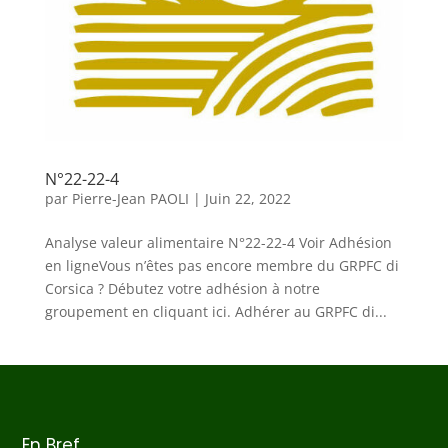
N°22-22-4
par
Pierre-Jean PAOLI
|
Juin 22, 2022
Analyse valeur alimentaire N°22-22-4 Voir Adhésion
en ligneVous n’êtes pas encore membre du GRPFC di
Corsica ? Débutez votre adhésion à notre
groupement en cliquant ici. Adhérer au GRPFC di...
En Bref