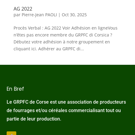
AG 2022
par
Pierre-Jean PAOLI
|
Oct 30, 2025
Procès Verbal : AG 2022 Voir Adhésion en ligneVous
n’êtes pas encore membre du GRPFC di Corsica ?
Débutez votre adhésion à notre groupement en
cliquant ici. Adhérer au GRPFC di...
En Bref
Le GRPFC de Corse est une association de producteurs
de fourrages et/ou céréales commercialisant tout ou
partie de leur production.