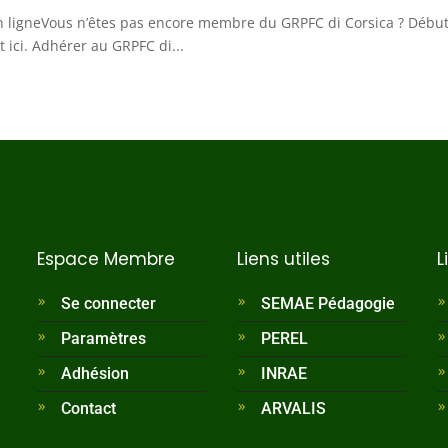
n ligneVous n’êtes pas encore membre du GRPFC di Corsica ? Débu
 ici. Adhérer au GRPFC di...
Espace Membre
Liens utiles
L
Se connecter
SEMAE Pédagogie
Paramètres
PEREL
Adhésion
INRAE
Contact
ARVALIS