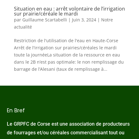
Situation en eau : arrêt volontaire de l’irrigation
sur prairie/céréale le mardi
par
Guillaume Scartabelli
|
Juin 3, 2024
|
Notre
actualité
Restriction de l'utilisation de l'eau en Haute-Corse
Arrêt de l'irrigation sur prairies/céréales le mardi
toute la journéeLa situation de la ressource en eau
dans le 2B n’est pas optimale: le non remplissage du
barrage de l’Alesani (taux de remplissage à...
En Bref
Le GRPFC de Corse est une association de producteurs
de fourrages et/ou céréales commercialisant tout ou