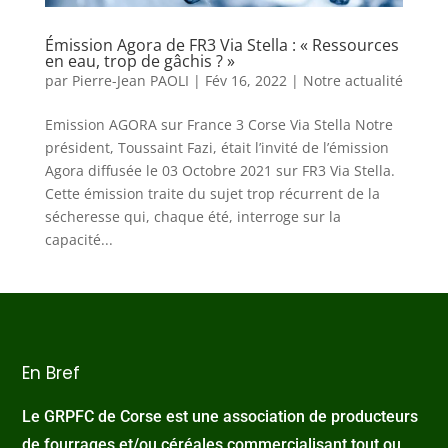
Émission Agora de FR3 Via Stella : « Ressources
en eau, trop de gâchis ? »
par
Pierre-Jean PAOLI
|
Fév 16, 2022
|
Notre actualité
Emission AGORA sur France 3 Corse Via Stella Notre
président, Toussaint Fazi, était l’invité de l’émission
Agora diffusée le 03 Octobre 2021 sur FR3 Via Stella.
Cette émission traite du sujet trop récurrent de la
sécheresse qui, chaque été, interroge sur la
capacité...
En Bref
Le GRPFC de Corse est une association de producteurs
de fourrages et/ou céréales commercialisant tout ou