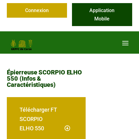
Connexion
Application
Mobile
Épierreuse SCORPIO ELHO
550 (Infos &
Caractéristiques)
Télécharger FT
SCORPIO
ELHO 550